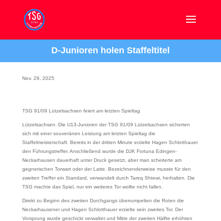
D-Junioren holen Staffeltitel
Nov. 29, 2025
TSG 91/09 Lützelsachsen feiert am letzten Spieltag
Lützelsachsen. Die U13-Junioren der TSG 91/09 Lützelsachsen sicherten
sich mit einer souveränen Leistung am letzten Spieltag die
Staffelmeisterschaft. Bereits in der dritten Minute erzielte Hagen Schlotthauer
den Führungstreffer. Anschließend wurde die DJK Fortuna Edingen-
Neckarhausen dauerhaft unter Druck gesetzt, aber man scheiterte am
gegnerischen Torwart oder der Latte. Bezeichnenderweise musste für den
zweiten Treffer ein Standard, verwandelt durch Tareq Shtewi, herhalten. Die
TSG machte das Spiel, nur ein weiteres Tor wollte nicht fallen.
Direkt zu Beginn des zweiten Durchgangs überrumpelten die Roten die
Neckarhausener und Hagen Schlotthauer erzielte sein zweites Tor. Der
Vorsprung wurde geschickt verwaltet und Mitte der zweiten Hälfte erhöhten