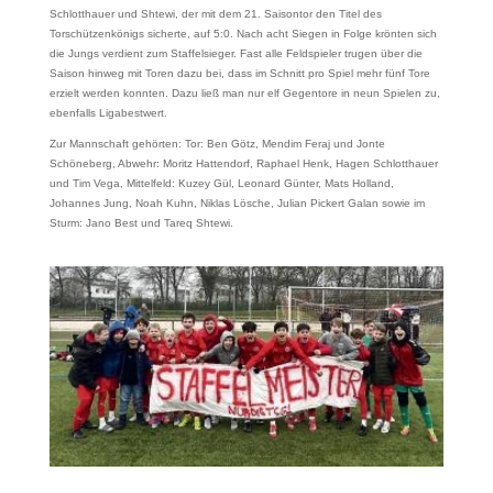
Schlotthauer und Shtewi, der mit dem 21. Saisontor den Titel des
Torschützenkönigs sicherte, auf 5:0. Nach acht Siegen in Folge krönten sich
die Jungs verdient zum Staffelsieger. Fast alle Feldspieler trugen über die
Saison hinweg mit Toren dazu bei, dass im Schnitt pro Spiel mehr fünf Tore
erzielt werden konnten. Dazu ließ man nur elf Gegentore in neun Spielen zu,
ebenfalls Ligabestwert.
Zur Mannschaft gehörten: Tor: Ben Götz, Mendim Feraj und Jonte
Schöneberg, Abwehr: Moritz Hattendorf, Raphael Henk, Hagen Schlotthauer
und Tim Vega, Mittelfeld: Kuzey Gül, Leonard Günter, Mats Holland,
Johannes Jung, Noah Kuhn, Niklas Lösche, Julian Pickert Galan sowie im
Sturm: Jano Best und Tareq Shtewi.